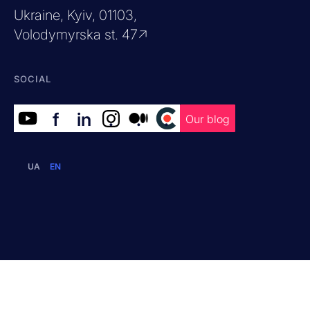
Ukraine, Kyiv, 01103,
Volodymyrska st. 47↗
SOCIAL
f
in
.
.
.
Our blog
UA
EN