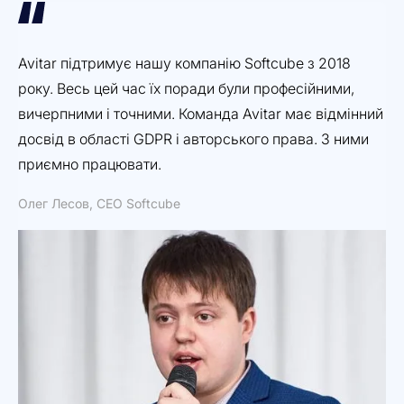
Avitar підтримує нашу компанію Softcube з 2018
Ді
року. Весь цей час їх поради були професійними,
мі
вичерпними і точними. Команда Avitar має відмінний
от
досвід в області GDPR і авторського права. З ними
ро
приємно працювати.
Дм
Олег Лесов, CEO Softcube