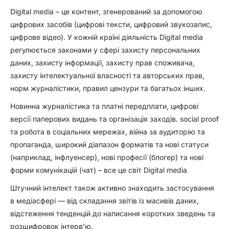
Digital media – це контент, згенерований за допомогою
цифрових засобів (цифрові тексти, цифровий звукозапис,
цифрове відео). У кожній країні діяльність Digital media
регулюється законами у сфері захисту персональних
даних, захисту інформації, захисту прав споживача,
захисту інтелектуальної власності та авторських прав,
норм журналістики, правил цензури та багатьох інших.
Новинна журналістика та платні передплати, цифрові
версії паперових видань та організація заходів. social proof
та робота в соціальних мережах, війна за аудиторію та
пропаганда, широкий діапазон форматів та нові статуси
(наприклад, інфлуенсер), нові професії (блогер) та нові
форми комунікацій (чат) – все це світ Digital media
Штучний інтелект також активно знаходить застосування
в медіасфері — від складання звітів із масивів даних,
відстеження тенденцій до написання коротких зведень та
розшифровок інтерв'ю.