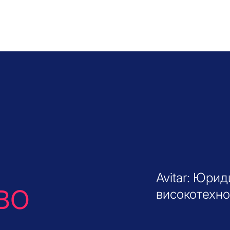
Avitar: Юри
во
високотехно