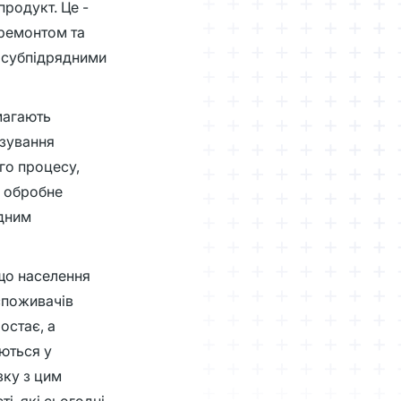
родукт. Це -
 ремонтом та
 субпідрядними
магають
нзування
го процесу,
я обробне
одним
 що населення
споживачів
остає, а
уються у
зку з цим