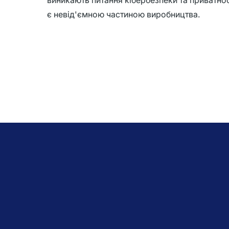
виникають питання кібербезпеки та приватност
є невід'ємною частиною виробництва.