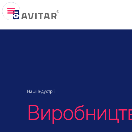
Наші Індустрії
Виробницт