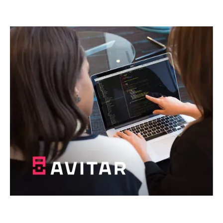
щось абсолютно нове!