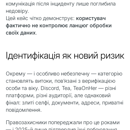
комунікація після інциденту лише поглибила
недовіру.
Цей кейс чітко демонструє:
користувач
фактично не контролює ланцюг обробки
своїх даних
.
Ідентифікація як новий ризик
Окрему — і особливо небезпечну — категорію
становлять витоки, пов’язані з верифікацією
особи та віку. Discord, Tea, TeaOnHer — різні
платформи, різні аудиторії, але однаковий
фінал: злиті селфі, документи, адреси, приватні
повідомлення.
Правозахисники попереджали про це роками
— і 2025-й лише підтвердив їхні побоювання.