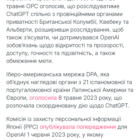
травня OPC оголосив, що розслідуватиме
ChatGPT спільно з провінційними органами
приватності Британської Колумбії, Квебеку та
Альберти, розширивши розслідування, щоб
також з’ясувати, чи дотримувався OpenAI
зобов’язань щодо відкритості та прозорості,
доступу, точності та підзвітність, а також
обмеження мети.
Іберо-американська мережа DPA, яка
об’єднує наглядові органи з 21 іспаномовної та
португаломовної країни Латинської Америки та
Європи,
оголосила
8 травня 2023 року, що
розпочала скоординовану дію щодо ChatGPT.
Комісія із захисту персональної інформації
Японії (PPC)
опублікувала попередження
для
OpenAI 1 червня 2023 року, у якому