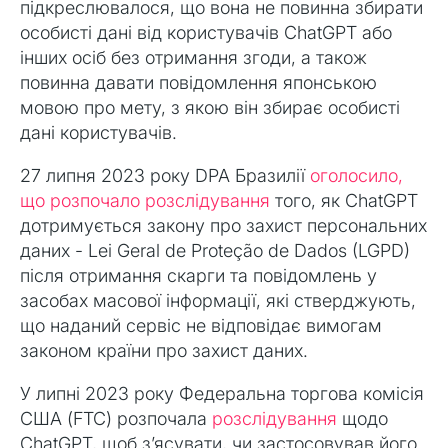
підкреслювалося, що вона не повинна збирати
особисті дані від користувачів ChatGPT або
інших осіб без отримання згоди, а також
повинна давати повідомлення японською
мовою про мету, з якою він збирає особисті
дані користувачів.
27 липня 2023 року DPA Бразилії
оголосило,
що розпочало розслідування
того, як ChatGPT
дотримується закону про захист персональних
даних - Lei Geral de Proteção de Dados (LGPD)
після отримання скарги та повідомлень у
засобах масової інформації, які стверджують,
що наданий сервіс не відповідає вимогам
законом країни про захист даних.
У липні 2023 року Федеральна торгова комісія
США (FTC) розпочала
розслідування
щодо
ChatGPT, щоб з’ясувати, чи застосовував його