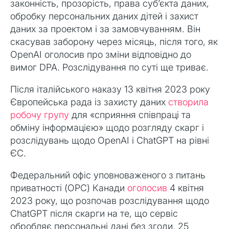
законність, прозорість, права суб’єкта даних,
обробку персональних даних дітей і захист
даних за проектом і за замовчуванням. Він
скасував заборону через місяць, після того, як
OpenAI оголосив про зміни відповідно до
вимог DPA. Розслідування по суті ще триває.
Після італійського наказу 13 квітня 2023 року
Європейська рада із захисту даних
створила
робочу групу
для «сприяння співпраці та
обміну інформацією» щодо розгляду скарг і
розслідувань щодо OpenAI і ChatGPT на рівні
ЄС.
Федеральний офіс уповноваженого з питань
приватності (OPC) Канади
оголосив
4 квітня
2023 року, що розпочав розслідування щодо
ChatGPT після скарги на те, що сервіс
обробляє персональні дані без згоди. 25