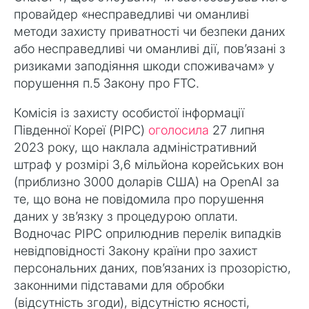
провайдер «несправедливі чи оманливі
методи захисту приватності чи безпеки даних
або несправедливі чи оманливі дії, пов’язані з
ризиками заподіяння шкоди споживачам» у
порушення п.5 Закону про FTC.
Комісія із захисту особистої інформації
Південної Кореї (PIPC)
оголосила
27 липня
2023 року, що наклала адміністративний
штраф у розмірі 3,6 мільйона корейських вон
(приблизно 3000 доларів США) на OpenAI за
те, що вона не повідомила про порушення
даних у зв’язку з процедурою оплати.
Водночас PIPC оприлюднив перелік випадків
невідповідності Закону країни про захист
персональних даних, пов’язаних із прозорістю,
законними підставами для обробки
(відсутність згоди), відсутністю ясності,