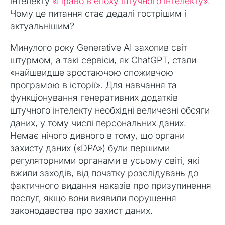
інтелекту
«Право в епоху штучного інтелекту».
Чому це питання стає дедалі гострішим і
актуальнішим?
Минулого року Generative AI захопив світ
штурмом, а такі сервіси, як ChatGPT, стали
«найшвидше зростаючою споживчою
програмою в історії». Для навчання та
функціонування генеративних додатків
штучного інтелекту необхідні величезні обсяги
даних, у тому числі персональних даних.
Немає нічого дивного в тому, що органи
захисту даних («DPA») були першими
регуляторними органами в усьому світі, які
вжили заходів, від початку розслідувань до
фактичного видання наказів про призупинення
послуг, якщо вони виявили порушення
законодавства про захист даних.