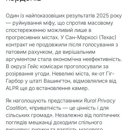
Один із найпоказовіших результатів 2025 року
— руйнування міфу, що спротив масовому
спостереженню можливий лише в
прогресивних містах. У Сан-Маркосі (Техас)
контракт не продовжили після голосування з
патовим рахунком, де вирішальним
аргументом стала економічна неефективність.
В окрузі Гейс комісари проголосували за
розірвання угоди. Невеликі міста, як-от Гіг-
Гарбор у штаті Вашингтон, відмовлялися від
ALPR ще до встановлення камер.
Як наголошують представники
Rural Privacy
Coalition
, «приватність — це цінність і для
сільських громад». Незалежно від політичних
поглядів мешканці доходили спільного
висновку: ризики та вартість масового