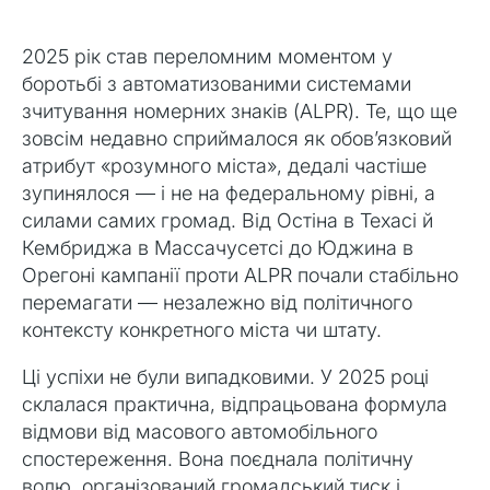
2025 рік став переломним моментом у
боротьбі з автоматизованими системами
зчитування номерних знаків (ALPR). Те, що ще
зовсім недавно сприймалося як обов’язковий
атрибут «розумного міста», дедалі частіше
зупинялося — і не на федеральному рівні, а
силами самих громад. Від Остіна в Техасі й
Кембриджа в Массачусетсі до Юджина в
Орегоні кампанії проти ALPR почали стабільно
перемагати — незалежно від політичного
контексту конкретного міста чи штату.
Ці успіхи не були випадковими. У 2025 році
склалася практична, відпрацьована формула
відмови від масового автомобільного
спостереження. Вона поєднала політичну
волю, організований громадський тиск і