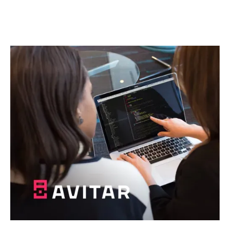
Почнемо разом
щось абсолютно нове!