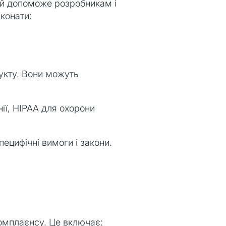
ій допоможе розробникам і
иконати:
дукту. Вони можуть
ії, HIPAA для охорони
ецифічні вимоги і закони.
комплаєнсу. Це включає: