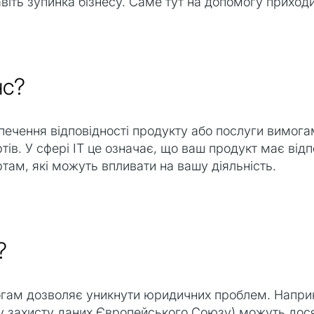
навіть зупинка бізнесу. Саме тут на допомогу приход
нс?
печення відповідності продукту або послуги вимога
ртів. У сфері ІТ це означає, що ваш продукт має ві
там, які можуть впливати на вашу діяльність.
?
могам дозволяє уникнути юридичних проблем. Напри
 захисту даних Європейського Союзу) можуть дося