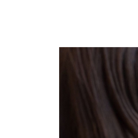
Почнемо раз
щось абсолют