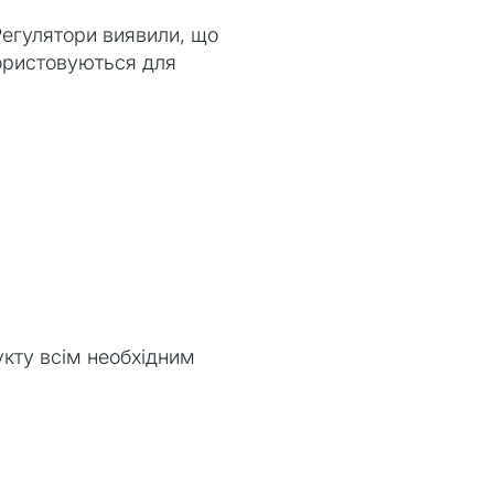
Регулятори виявили, що
користовуються для
укту всім необхідним