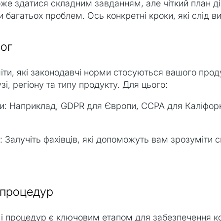
е здатися складним завданням, але чіткий план д
 багатьох проблем. Ось конкретні кроки, які слід в
мог
міти, які законодавчі норми стосуються вашого про
і, регіону та типу продукту. Для цього:
ги: Наприклад, GDPR для Європи, CCPA для Каліфорн
 Залучіть фахівців, які допоможуть вам зрозуміти сп
а процедур
к і процедур є ключовим етапом для забезпечення 