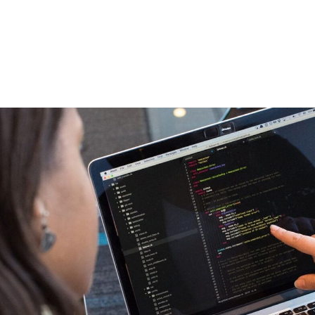
ом
но нове!