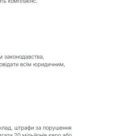
ить комплаєнс.
м законодавства,
дповідати всім юридичним,
клад, штрафи за порушення
гати 20 мільйонів євро або