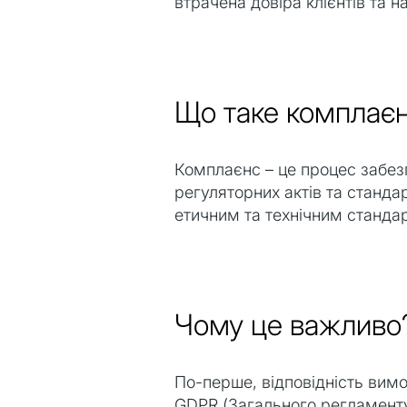
втрачена довіра клієнтів та 
Що таке комплає
Комплаєнс – це процес забез
регуляторних актів та станда
етичним та технічним стандар
Чому це важливо
По-перше, відповідність ви
GDPR (Загального регламенту