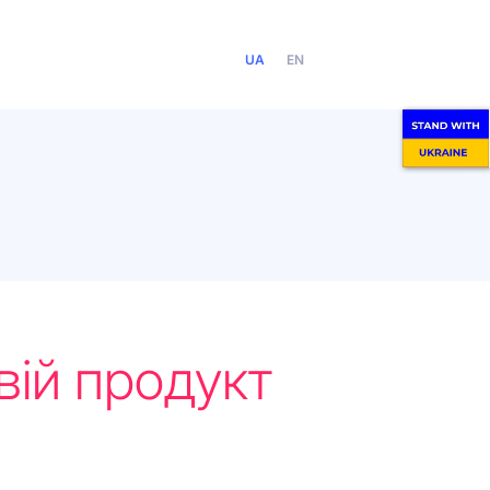
UA
EN
вій продукт