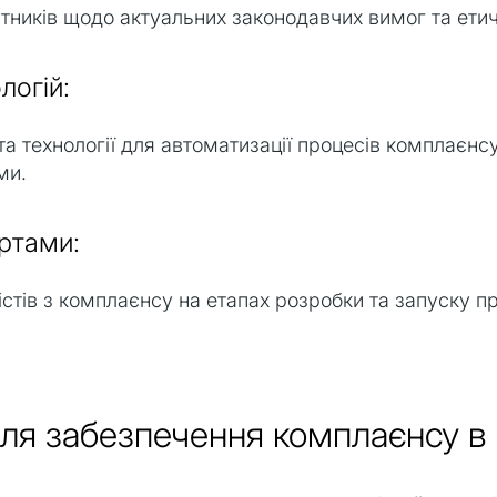
ітників щодо актуальних законодавчих вимог та ети
логій:
а технології для автоматизації процесів комплаєнсу
ми.
ертами:
істів з комплаєнсу на етапах розробки та запуску п
для забезпечення комплаєнсу в 