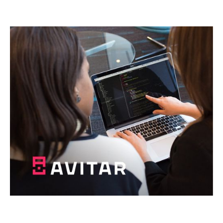
щось абсолютно нове!