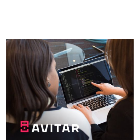
Почнемо разом
щось абсолютно нове!