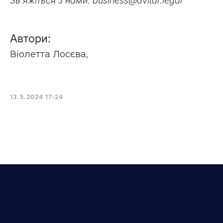
Зв'яжіться з нами: business@avitar.legal
Автори:
Віолетта Лосєва
,
13.5.2024 17:24