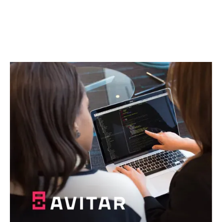
Почнемо разом
щось абсолютно нове!