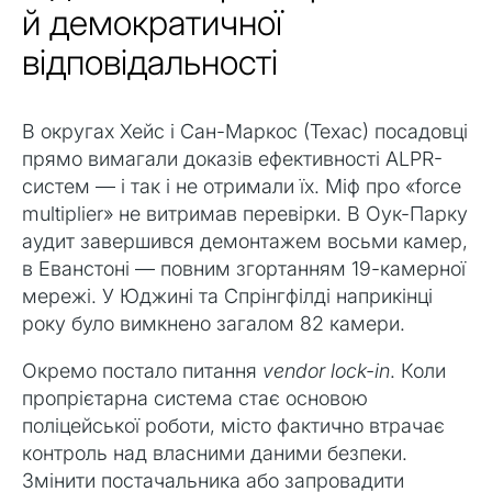
й демократичної
відповідальності
В округах Хейс і Сан-Маркос (Техас) посадовці
прямо вимагали доказів ефективності ALPR-
систем — і так і не отримали їх. Міф про «force
multiplier» не витримав перевірки. В Оук-Парку
аудит завершився демонтажем восьми камер,
в Еванстоні — повним згортанням 19-камерної
мережі. У Юджині та Спрінгфілді наприкінці
року було вимкнено загалом 82 камери.
Окремо постало питання
vendor lock-in
. Коли
пропрієтарна система стає основою
поліцейської роботи, місто фактично втрачає
контроль над власними даними безпеки.
Змінити постачальника або запровадити