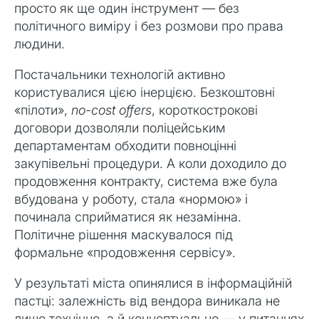
просто як ще один інструмент — без
політичного виміру і без розмови про права
людини.
Постачальники технологій активно
користувалися цією інерцією. Безкоштовні
«пілоти»,
no-cost offers
, короткострокові
договори дозволяли поліцейським
департаментам обходити повноцінні
закупівельні процедури. А коли доходило до
продовження контракту, система вже була
вбудована у роботу, стала «нормою» і
починала сприйматися як незамінна.
Політичне рішення маскувалося під
формальне «продовження сервісу».
У результаті міста опинялися в інформаційній
пастці: залежність від вендора виникала не
лише технічно, а й концептуально — у питаннях