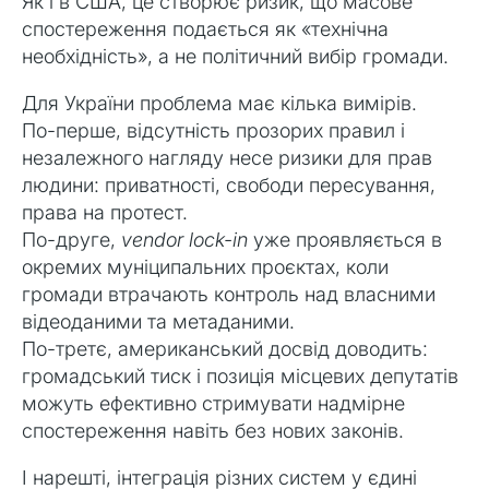
Як і в США, це створює ризик, що масове
спостереження подається як «технічна
необхідність», а не політичний вибір громади.
Для України проблема має кілька вимірів.
По-перше, відсутність прозорих правил і
незалежного нагляду несе ризики для прав
людини: приватності, свободи пересування,
права на протест.
По-друге,
vendor lock-in
уже проявляється в
окремих муніципальних проєктах, коли
громади втрачають контроль над власними
відеоданими та метаданими.
По-третє, американський досвід доводить:
громадський тиск і позиція місцевих депутатів
можуть ефективно стримувати надмірне
спостереження навіть без нових законів.
І нарешті, інтеграція різних систем у єдині