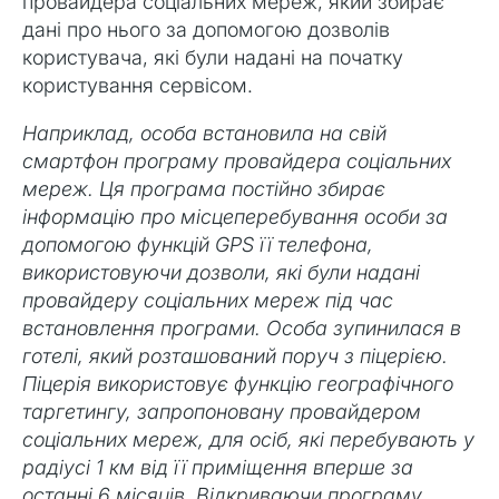
провайдера соціальних мереж, який збирає
дані про нього за допомогою дозволів
користувача, які були надані на початку
користування сервісом.
Наприклад, особа встановила на свій
смартфон програму провайдера соціальних
мереж. Ця програма постійно збирає
інформацію про місцеперебування особи за
допомогою функцій GPS її телефона,
використовуючи дозволи, які були надані
провайдеру соціальних мереж під час
встановлення програми. Особа зупинилася в
готелі, який розташований поруч з піцерією.
Піцерія використовує функцію географічного
таргетингу, запропоновану провайдером
соціальних мереж, для осіб, які перебувають у
радіусі 1 км від її приміщення вперше за
останні 6 місяців. Відкриваючи програму