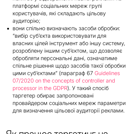
платформі соціальних мереж групі
користувачів, які складають цільову
аудиторію;
вони спільно визначають засоби обробки:
“вибір суб’єкта використовувати для
власних цілей інструмент або іншу систему,
розроблену іншим суб’єктом, що дозволяє
обробляти персональні дані, означатиме
спільне рішення щодо засобів такої обробки
цими суб’єктами” (параграф 67
Guidelines
07/2020 on the concepts of controller and
processor in the GDPR
). У такий спосіб
таргетер обирає запропоновані
провайдером соціальних мереж параметри
для визначення цільової аудиторії реклами.
Як працює таргетинг на