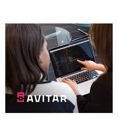
Почнемо разом
щось абсолютно нове!