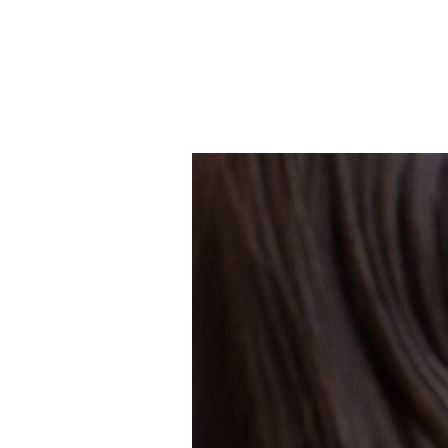
Почнемо раз
щось абсолют