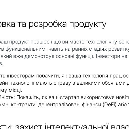
товка та розробка продукту
ваш продукт працює і що ви маєте технологічну осн
 функціональним, навіть на ранніх стадіях розвитк
який вже демонструє основні функції. Інвестори не 
в.
ть інвесторам побачити, як ваша технологія працює 
ейн-технології мають справу з великими обсягами да
му місці.
ість: Покажіть, як ваш стартап використовує новітні
мні контракти, децентралізовані фінанси (DeFi) або 
ти: захист інтелектуальної влас