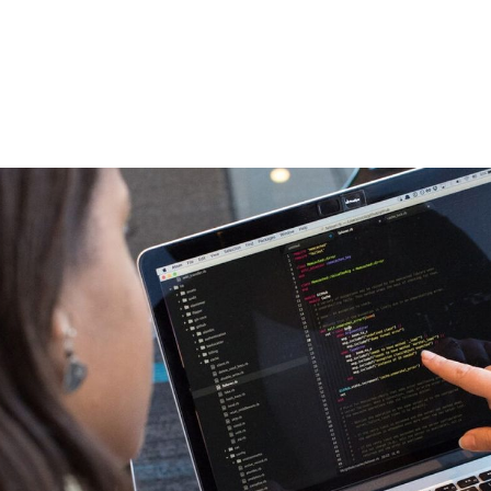
ом
но нове!