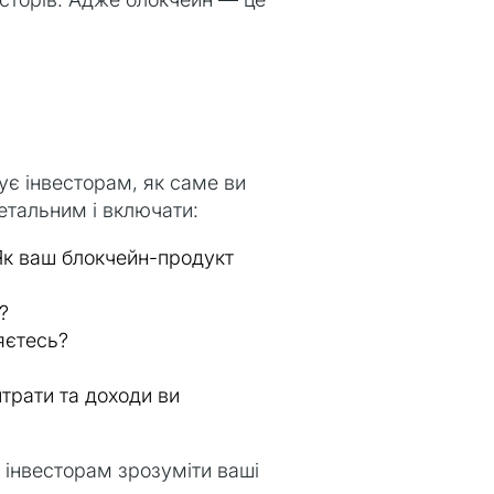
ує інвесторам, як саме ви
етальним і включати:
 Як ваш блокчейн-продукт
?
яєтесь?
витрати та доходи ви
 інвесторам зрозуміти ваші