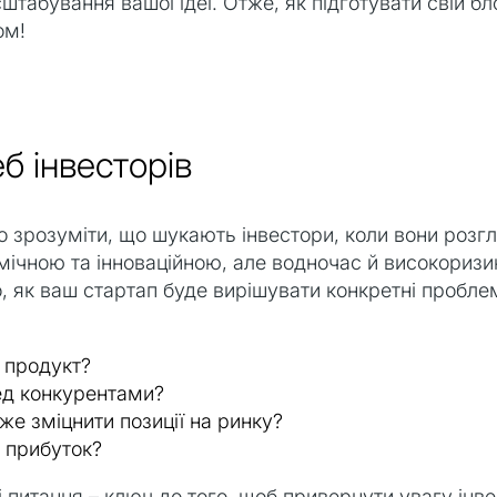
табування вашої ідеї. Отже, як підготувати свій б
ом!
еб інвесторів
о зрозуміти, що шукають інвестори, коли вони розг
ічною та інноваційною, але водночас й високоризи
о, як ваш стартап буде вирішувати конкретні пробле
 продукт?
ед конкурентами?
же зміцнити позиції на ринку?
 прибуток?
 ці питання – ключ до того, щоб привернути увагу ін