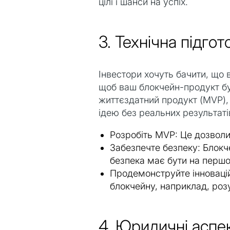
цілі і шанси на успіх.
3. Технічна підго
Інвестори хочуть бачити, що 
щоб ваш блокчейн-продукт був
життєздатний продукт (MVP), 
ідею без реальних результаті
Розробіть MVP: Це дозволи
Забезпечте безпеку: Блокч
безпека має бути на першо
Продемонструйте інноваційн
блокчейну, наприклад, розу
4. Юридичні аспек