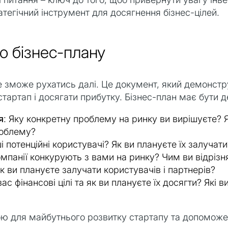
атегічний інструмент для досягнення бізнес-цілей.
го бізнес-плану
е зможе рухатись далі. Це документ, який демонстр
тартап і досягати прибутку. Бізнес-план має бути д
я
: Яку конкретну проблему на ринку ви вирішуєте?
роблему?
ші потенційні користувачі? Як ви плануєте їх залучати
компанії конкурують з вами на ринку? Чим ви відрізн
Як ви плануєте залучати користувачів і партнерів?
 вас фінансові цілі та як ви плануєте їх досягти? Які 
ою для майбутнього розвитку стартапу та допоможе