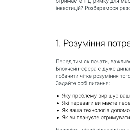
отримаєте підтримку для масш
інвестицій? Розберемося раз
1. Розуміння потр
Перед тим як почати, важлив
Блокчейн-сфера є дуже динам
побачити чітке розуміння тог
Задайте собі питання:
Яку проблему вирішує ваш
Які переваги ви маєте пер
Як ваша технологія допомо
Як ви плануєте отримувати
Наявність чіткої відповіді на