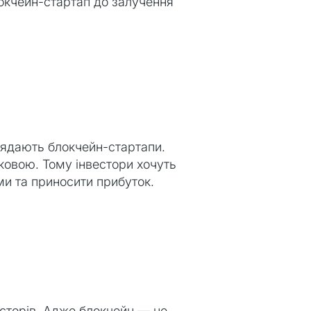
локчейн-стартап до залучення
лядають блокчейн-стартапи.
ковою. Тому інвестори хочуть
ми та приносити прибуток.
весторів. Адже блокчейн — це