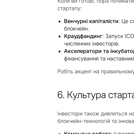
Коли ви готові, пора починати
стартапу:
Венчурні капіталісти
: Це с
блокчейн.
Краудфандинг
: Запуск ICO
численних інвесторів.
Акселератори та інкубато
фінансування та наставникі
Робіть акцент на правильному
6. Культура старт
Інвестори також дивляться н
блокчейн-технологій та іннова
Командна робота
: Інвест