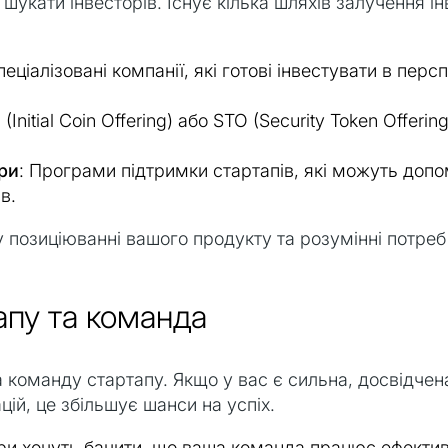
 шукати інвесторів. Існує кілька шляхів залучення і
пеціалізовані компанії, які готові інвестувати в перс
 (Initial Coin Offering) або STO (Security Token Offer
ри
: Програми підтримки стартапів, які можуть доп
в.
 позиціюванні вашого продукту та розумінні потреб 
апу та команда
а команду стартапу. Якщо у вас є сильна, досвідче
цій, це збільшує шанси на успіх.
ори хочуть бачити, що ваша команда працює ефективн