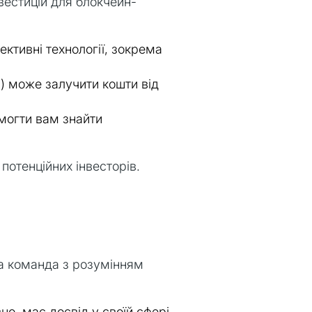
нвестицій для блокчейн-
пективні технології, зокрема
ing) може залучити кошти від
омогти вам знайти
потенційних інвесторів.
на команда з розумінням
о, має досвід у своїй сфері