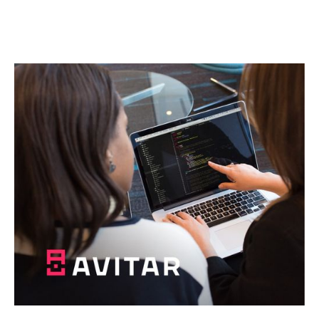
Почнемо разом
щось абсолютно нове!