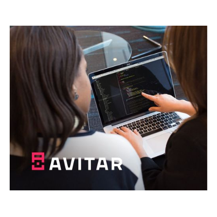
щось абсолютно нове!