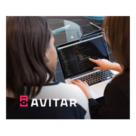
щось абсолютно нове!