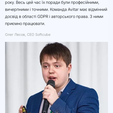
року. Весь цей час їх поради були професійними,
мі
вичерпними і точними. Команда Avitar має відмінний
от
досвід в області GDPR і авторського права. З ними
ро
приємно працювати.
Дм
Олег Лесов, CEO Softcube