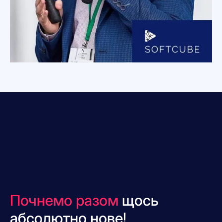
Почнемо разом
щось
абсолютно нове!