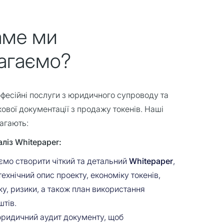
аме ми
агаємо?
фесійні послуги з юридичного супроводу та
ової документації з продажу токенів. Наші
агають:
ліз Whitepaper:
мо створити чіткий та детальний
Whitepaper
,
технічний опис проекту, економіку токенів,
ку, ризики, а також план використання
штів.
ридичний аудит документу, щоб