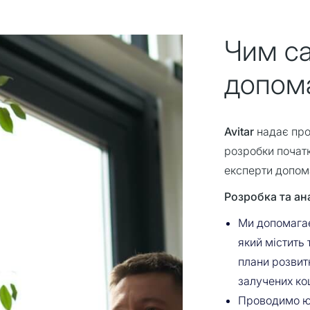
Чим с
допом
Avitar
надає про
розробки початк
експерти допом
Розробка та ана
Ми допомагає
який містить 
плани розвит
залучених ко
Проводимо ю