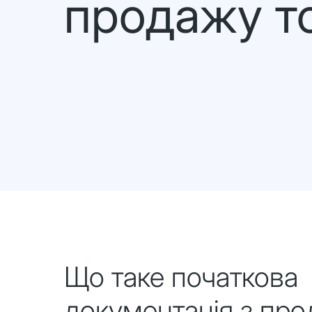
продажу то
Що таке початкова
документація з пр