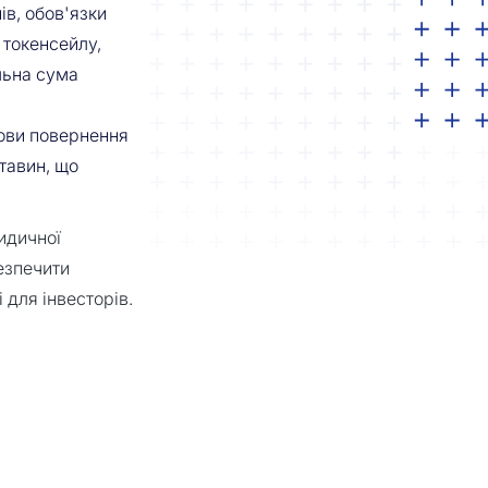
ів, обов'язки
 токенсейлу,
альна сума
ови повернення
ставин, що
идичної
безпечити
 для інвесторів.