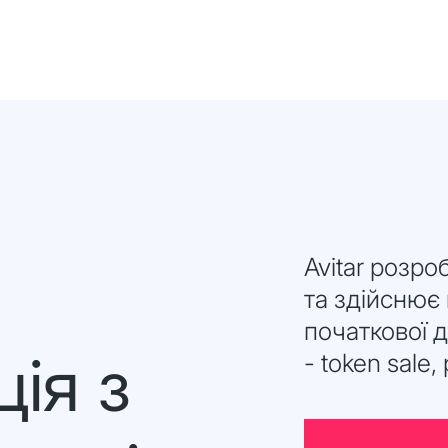
Avitar розр
та здійснює
початкової 
ія з
- token sale, 