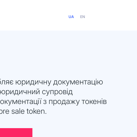
UA
EN
обляє юридичну документацію
 юридичний супровід
документації з продажу токенів
pre sale token.