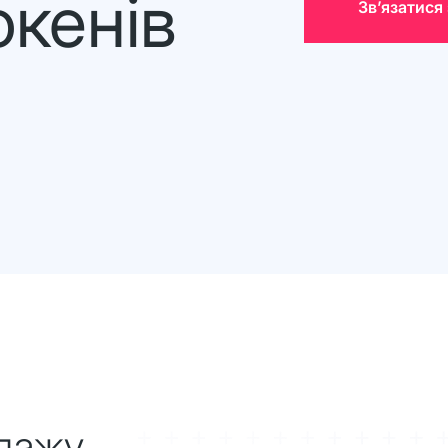
кенів
Звʼязатися
одажу