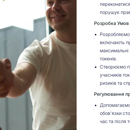
переконатися,
порушує прав
Розробка Умов 
Розробляємо
включають пр
максимальні л
токенів.
Створюємо пр
учасників то
ризиків та сп
Регулювання пра
Допомагаємо 
обов'язки ст
час та після 