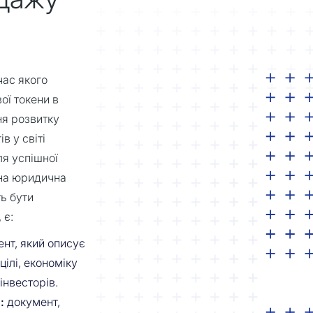
час якого
ої токени в
ня розвитку
в у світі
ля успішної
ьна юридична
ь бути
 є:
нт, який описує
цілі, економіку
інвесторів.
:
документ,