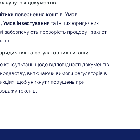
их супутніх документів:
ітики повернення коштів
,
Умов
я
,
Умов інвестування
та інших юридичних
кі забезпечують прозорість процесу і захист
нтів.
 юридичних та регуляторних питань:
 консультації щодо відповідності документів
нодавству, включаючи вимоги регуляторів в
икціях, щоб уникнути порушень при
родажу токенів.