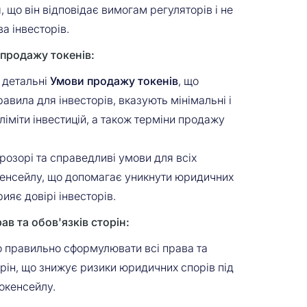
 що він відповідає вимогам регуляторів і не
а інвесторів.
продажу токенів:
 детальні
Умови продажу токенів
, що
авила для інвесторів, вказують мінімальні і
іміти інвестицій, а також терміни продажу
озорі та справедливі умови для всіх
кенсейлу, що допомагає уникнути юридичних
рияє довірі інвесторів.
в та обов'язків сторін:
правильно сформулювати всі права та
орін, що знижує ризики юридичних спорів під
токенсейлу.