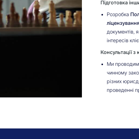
Підготовка інш
Розробка
Пол
ліцензуванн
документів, я
інтересів кліє
Консультації з
Ми проводимо
чинному зако
різних юрисд
проведенні п