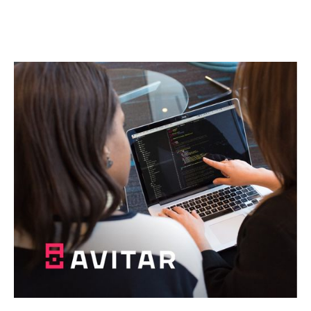
Почнемо разом
щось абсолютно нове!