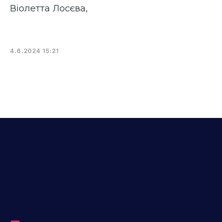
Віолетта Лосєва
,
4.6.2024 15:21