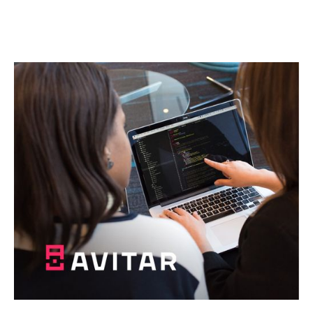
Почнемо разом
щось абсолютно нове!