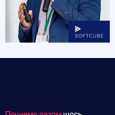
Почнемо разом
щось