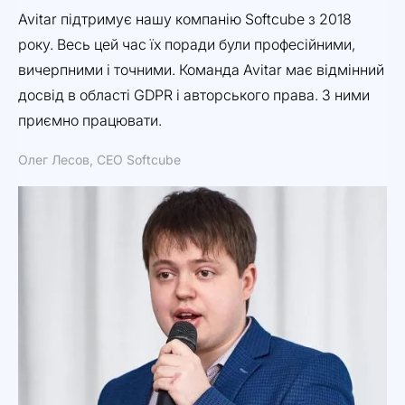
Avitar підтримує нашу компанію Softcube з 2018
Ді
року. Весь цей час їх поради були професійними,
мі
вичерпними і точними. Команда Avitar має відмінний
от
досвід в області GDPR і авторського права. З ними
ро
приємно працювати.
Дм
Олег Лесов, CEO Softcube