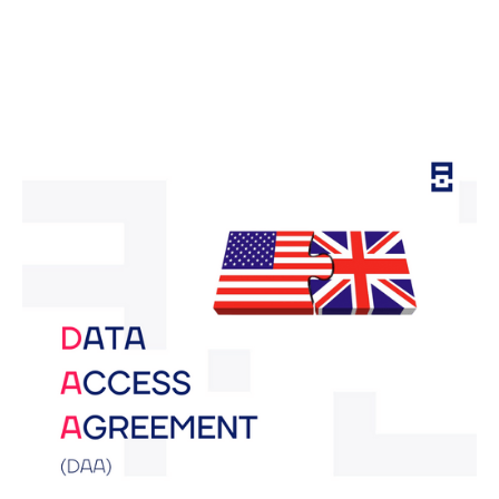
Почнемо разом
щось абсолютно нове!